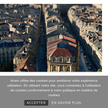
Acteo utilise des cookies pour améliorer votre expérience
utilisateur. En utilisant notre site, vous consentez à l’utilisation
COACHING MANAGEMENT
de cookies conformément à notre politique en matière de
COMMERCIAL, Lyon – Région Rhône –
cookies
Département 69
ACCEPTER
EN SAVOIR PLUS