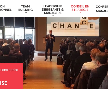
LEADERSHIP
ACH
TEAM
CONSEIL EN
CONFÉ
DIRIGEANTS &
IONNEL
BUILDING
STRATÉGIE
MANAG
MANAGERS
d’entreprise
ISE