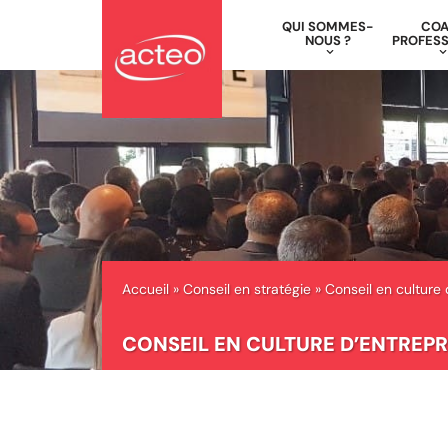
QUI SOMMES-
CO
NOUS ?
PROFESS
Aller
au
contenu
Accueil
»
Conseil en stratégie
»
Conseil en culture 
CONSEIL EN CULTURE D’ENTREPR