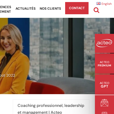
English
RENCES
CONTACT
ACTUALITÉS
NOS CLIENTS
EMENT
ACTEO
PREMIUM
oût 2022
ACTEO
GPT
Coaching professionnel, leadership
et management | Acteo