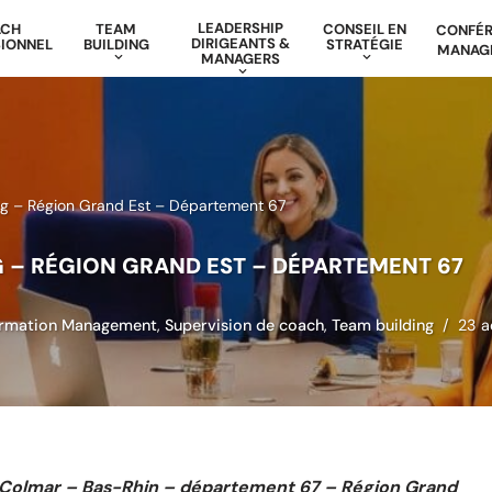
LEADERSHIP
ACH
TEAM
CONSEIL EN
CONFÉ
DIRIGEANTS &
IONNEL
BUILDING
STRATÉGIE
MANAG
MANAGERS
g – Région Grand Est – Département 67
 – RÉGION GRAND EST – DÉPARTEMENT 67
rmation Management
,
Supervision de coach
,
Team building
23 a
 Colmar –
Bas-Rhin –
département 67 – Région Grand