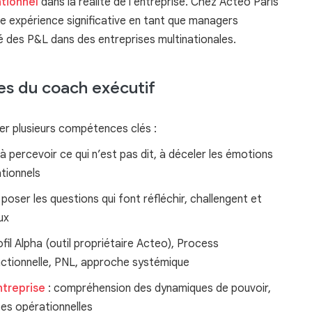
tionnel
dans la réalité de l’entreprise. Chez Acteo Paris
e expérience significative en tant que managers
é des P&L dans des entreprises multinationales.
es du coach exécutif
ser plusieurs compétences clés :
à percevoir ce qui n’est pas dit, à déceler les émotions
ationnels
 poser les questions qui font réfléchir, challengent et
eux
ofil Alpha (outil propriétaire Acteo), Process
ctionnelle, PNL, approche systémique
ntreprise
: compréhension des dynamiques de pouvoir,
tes opérationnelles