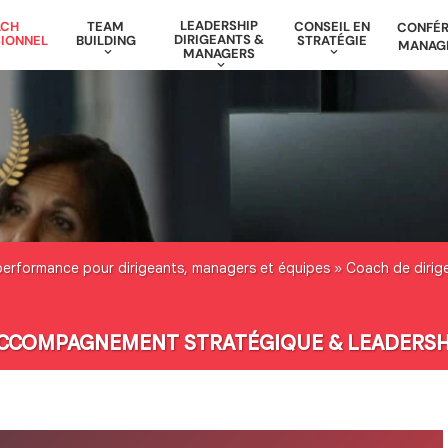
LEADERSHIP
ACH
TEAM
CONSEIL EN
CONFÉ
DIRIGEANTS &
IONNEL
BUILDING
STRATÉGIE
MANAG
MANAGERS
performance pour dirigeants, managers et équipes
»
Coach de dirig
 ACCOMPAGNEMENT STRATÉGIQUE & LEADERSH