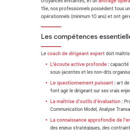
croyances limitantes, et un
ancrage opéra
15e, nos professionnels possèdent tous un
opérationnels (minimum 10 ans) et ont gér
Les compétences essentiell
Le
coach de dirigeant expert
doit maîtri
L’écoute active profonde
: capacité 
sous-jacentes et les non-dits organis
Le questionnement puissant
: art de
font agir le dirigeant sur ses vrais enj
La maîtrise d’outils d’évaluation
: Pr
Communication Model, Analyse Transa
La connaissance approfondie de l’e
des enjeux stratégiques, des contrain