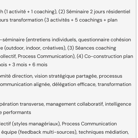
(1 activité + 1 coaching), (2) Séminaire 2 jours résidentiel
jours transformation (3 activités + 5 coachings + plan
-séminaire (entretiens individuels, questionnaire cohésion
e (outdoor, indoor, créatives), (3) Séances coaching
 collectif, Process Communication), (4) Co-construction plan
mois + 3 mois + 6 mois
ité direction, vision stratégique partagée, processus
, communication alignée, délégation efficace, transformation
ération transverse, management collaboratif, intelligence
ipe performants
llectif (styles managériaux), Process Communication
quipe (feedback multi-sources), techniques médiation,