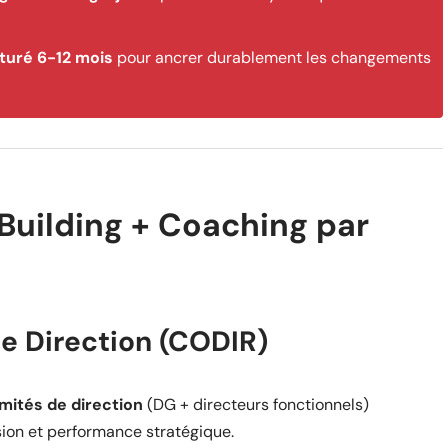
turé 6-12 mois
pour ancrer durablement les changements
Building + Coaching par
de Direction (CODIR)
mités de direction
(DG + directeurs fonctionnels)
ion et performance stratégique.