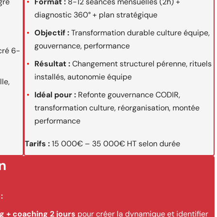
gré
Format :
8-12 séances mensuelles (2h) +
diagnostic 360° + plan stratégique
Objectif :
Transformation durable culture équipe,
gouvernance, performance
cré 6-
Résultat :
Changement structurel pérenne, rituels
installés, autonomie équipe
le,
Idéal pour :
Refonte gouvernance CODIR,
transformation culture, réorganisation, montée
performance
Tarifs :
15 000€ – 35 000€ HT selon durée
n
:
g + coaching 2 jours
pour créer la dynamique et identifier