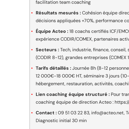
facilitation team coaching
Résultats mesurés :
Cohésion équipe direc
décisions appliquées +70%, performance co
Équipe Acteo :
18 coachs certifiés ICF/EMC
expérience CODIR/COMEX, partenaires activ
Secteurs :
Tech, industrie, finance, conseil
(CODIR 8-12), grandes entreprises (COMEX 
Tarifs détaillés :
Journée 8h (8-12 personne
12 000€-18 000€ HT, séminaire 3 jours (1
hébergement, restauration, activités, coach
Lien coaching équipe structuré :
Pour tra
coaching équipe de direction Acteo : https:
Contact :
09 51 03 22 83, info@acteo.net, To
Diagnostic initial 30 min