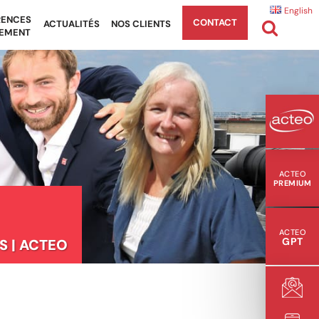
English
RENCES
CONTACT
ACTUALITÉS
NOS CLIENTS
EMENT
ACTEO
PREMIUM
ACTEO
GPT
S | ACTEO