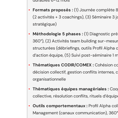
durables 6-12 mois
Formats proposés :
(1) Journée complète 8h 
(2 activités + 3 coachings), (3) Séminaire 3 
stratégique)
Méthodologie 5 phases :
(1) Diagnostic pré
360°), (2) Activités team building sur-mesur
structurées (débriefings, outils Profil Alpha
d’action équipe, (5) Suivi post-séminaire 1 
Thématiques CODIR/COMEX :
Cohésion com
décision collectif, gestion conflits internes
organisationnelle
Thématiques équipes managériales :
Coop
collective, résolution conflits, rituels d’équ
Outils comportementaux :
Profil Alpha co
Management (canaux communication), 360° é