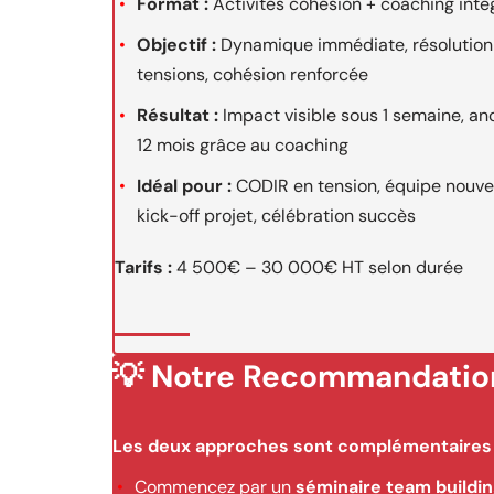
Format :
Activités cohésion + coaching inté
Objectif :
Dynamique immédiate, résolution
tensions, cohésion renforcée
Résultat :
Impact visible sous 1 semaine, an
12 mois grâce au coaching
Idéal pour :
CODIR en tension, équipe nouvel
kick-off projet, célébration succès
Tarifs :
4 500€ – 30 000€ HT selon durée
💡 Notre Recommandatio
Les deux approches sont complémentaires 
Commencez par un
séminaire team buildin