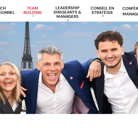
LEADERSHIP
ACH
TEAM
CONSEIL EN
CONFÉ
DIRIGEANTS &
IONNEL
BUILDING
STRATÉGIE
MANAG
MANAGERS